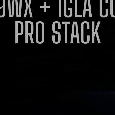
9WX
+
IGLA
C
PRO
STACK